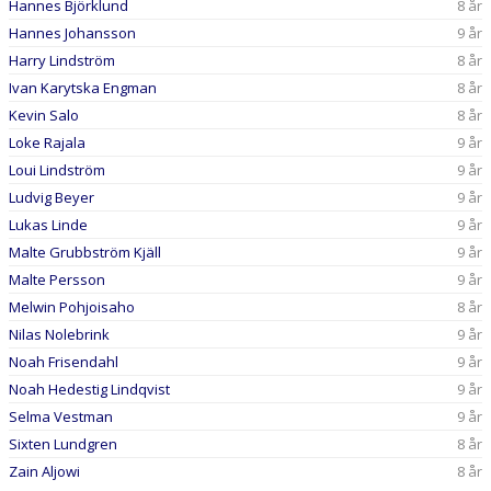
Hannes Björklund
8 år
Hannes Johansson
9 år
Harry Lindström
8 år
Ivan Karytska Engman
8 år
Kevin Salo
8 år
Loke Rajala
9 år
Loui Lindström
9 år
Ludvig Beyer
9 år
Lukas Linde
9 år
Malte Grubbström Kjäll
9 år
Malte Persson
9 år
Melwin Pohjoisaho
8 år
Nilas Nolebrink
9 år
Noah Frisendahl
9 år
Noah Hedestig Lindqvist
9 år
Selma Vestman
9 år
Sixten Lundgren
8 år
Zain Aljowi
8 år