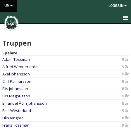
U9
LOGGA IN
HEM
Truppen
NYHETER
Spelare
KALENDER
Adam Tossman
9 år
Alfred Wennerström
9 år
MATCHER
Axel Johansson
9 år
TRUPPEN
Cliff Palmarsson
9 år
Elis Johansson
8 år
BILDGALLERI
Elis Magnusson
9 år
Emanuel Ådin Johansson
8 år
DOKUMENT
Emil Westerlund
9 år
KONTAKT
Filip Ringbro
8 år
Frans Tossman
9 år