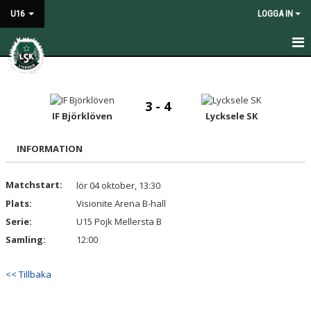
U16
LOGGA IN
HEM
NYHETER
3 - 4
IF Björklöven
Lycksele SK
KALENDER
INFORMATION
MATCHER
Matchstart:
lör 04 oktober, 13:30
TRUPPEN
Plats:
Visionite Arena B-hall
BILDGALLERI
Serie:
U15 Pojk Mellersta B
Samling:
12:00
DOKUMENT
<< Tillbaka
KONTAKT