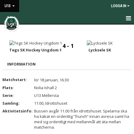
U13
LOGGA IN
HEM
NYHETER
4 - 1
Tegs SK Hockey Ungdom 1
Lycksele SK
KALENDER
INFORMATION
MATCHER
Matchstart:
lör 18 januari, 16:30
TRUPPEN
Plats:
Nolia Ishall 2
BILDGALLERI
Serie:
U13 Mellersta
Samling:
11:00, Idrottshuset
KONTAKT
Aktivitetsinfo:
Bussen avgår 11.00 från idrottshuset. Spelarna ska
ha käkat en ordentlig ”frunch” innan avresa samt ha
DOKUMENT
med sig ordentligt med mellanmål att äta mellan
matcherna.