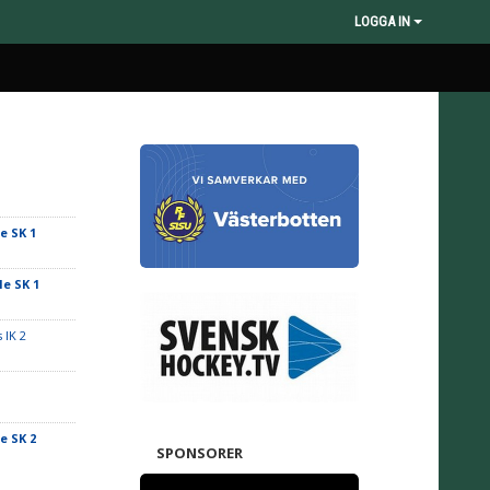
LOGGA IN
e SK 1
le SK 1
 IK 2
e SK 2
SPONSORER