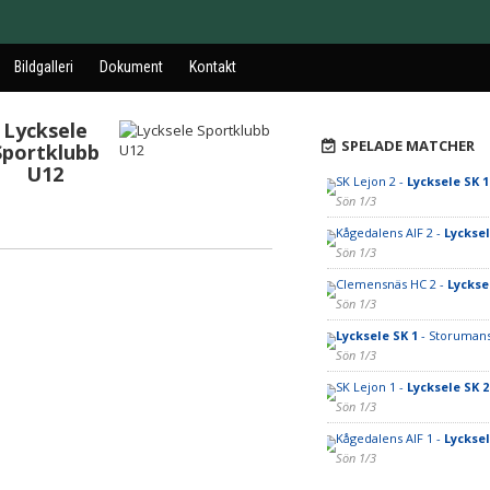
Bildgalleri
Dokument
Kontakt
Lycksele
SPELADE MATCHER
Sportklubb
U12
SK Lejon 2 -
Lycksele SK 1
Sön 1/3
Kågedalens AIF 2 -
Lycksel
Sön 1/3
Clemensnäs HC 2 -
Lyckse
Sön 1/3
Lycksele SK 1
- Storumans
Sön 1/3
SK Lejon 1 -
Lycksele SK 2
Sön 1/3
Kågedalens AIF 1 -
Lycksel
Sön 1/3