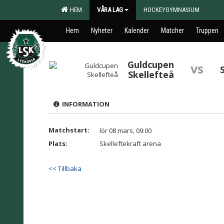
HEM
VÅRA LAG
HOCKEYGYMNASIUM
Hem
Nyheter
Kalender
Matcher
Truppen
Guldcupen
vs
Skellefteå
INFORMATION
Matchstart:
lör 08 mars, 09:00
Plats:
Skelleftekraft arena
<< Tillbaka