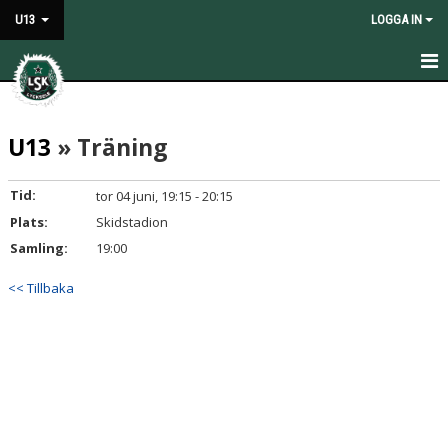
U13
LOGGA IN
HEM
U13
» Träning
NYHETER
KALENDER
Tid:
tor 04 juni, 19:15 - 20:15
Plats:
Skidstadion
MATCHER
Samling:
19:00
TRUPPEN
<< Tillbaka
BILDGALLERI
KONTAKT
DOKUMENT