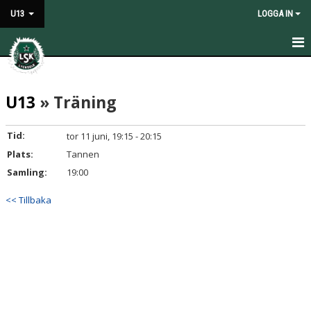
U13
LOGGA IN
HEM
U13
» Träning
NYHETER
KALENDER
Tid:
tor 11 juni, 19:15 - 20:15
Plats:
Tannen
MATCHER
Samling:
19:00
TRUPPEN
<< Tillbaka
BILDGALLERI
KONTAKT
DOKUMENT