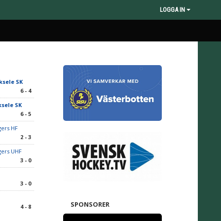
LOGGA IN
ksele SK
6 - 4
ksele SK
6 - 5
gers HF
2 - 3
gers UHF
3 - 0
3 - 0
SPONSORER
4 - 8