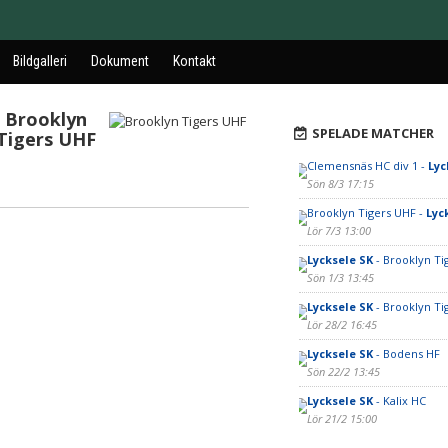
Bildgalleri
Dokument
Kontakt
Brooklyn
SPELADE MATCHER
Tigers UHF
Clemensnäs HC div 1 -
Lyc
Sön 8/3 17:15
Brooklyn Tigers UHF -
Lyc
Lör 7/3 13:00
Lycksele SK
- Brooklyn Ti
Sön 1/3 13:45
Lycksele SK
- Brooklyn Ti
Lör 28/2 16:45
Lycksele SK
- Bodens HF
Sön 22/2 13:45
Lycksele SK
- Kalix HC
Lör 21/2 15:00